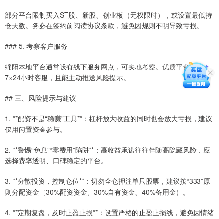
部分平台限制买入ST股、新股、创业板（无权限时），或设置最低持
仓天数。务必在签约前阅读协议条款，避免因规则不明导致亏损。
### 5. 考察客户服务
绵阳本地平台通常设有线下服务网点，可实地考察。优质平台提供
7×24小时客服，且能主动推送风险提示。
## 三、风险提示与建议
1. **配资不是“稳赚”工具**：杠杆放大收益的同时也会放大亏损，建议
仅用闲置资金参与。
2. **警惕“免息”“零费用”陷阱**：高收益承诺往往伴随高隐藏风险，应
选择费率透明、口碑稳定的平台。
3. **分散投资，控制仓位**：切勿全仓押注单只股票，建议按“333”原
则分配资金（30%配资资金、30%自有资金、40%备用金）。
4. **定期复盘，及时止盈止损**：设置严格的止盈止损线，避免因情绪