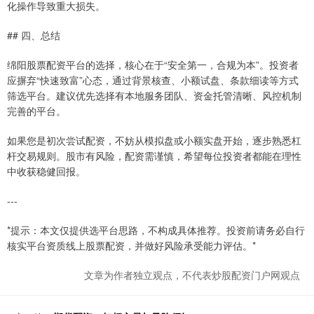
化操作导致重大损失。
## 四、总结
绵阳股票配资平台的选择，核心在于“安全第一，合规为本”。投资者
应摒弃“快速致富”心态，通过背景核查、小额试盘、条款细读等方式
筛选平台。建议优先选择有本地服务团队、资金托管清晰、风控机制
完善的平台。
如果您是初次尝试配资，不妨从模拟盘或小额实盘开始，逐步熟悉杠
杆交易规则。股市有风险，配资需谨慎，希望每位投资者都能在理性
中收获稳健回报。
---
*提示：本文仅提供选平台思路，不构成具体推荐。投资前请务必自行
核实平台资质线上股票配资，并做好风险承受能力评估。*
文章为作者独立观点，不代表炒股配资门户网观点