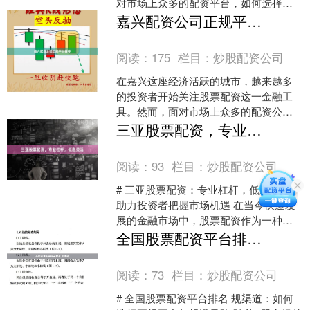
对市场上众多的配资平台，如何选择正
规、安全的平台成为关键。本文将为您
嘉兴配资公司正规平台推荐
提供一份实用的平台指南，....
阅读：
175
栏目：
炒股配资公司
在嘉兴这座经济活跃的城市，越来越多
的投资者开始关注股票配资这一金融工
具。然而，面对市场上众多的配资公
司，如何甄别正规平台成为投资者最关
三亚股票配资，专业杠杆，低息灵活
心的问题。本文将为您详细分....
阅读：
93
栏目：
炒股配资公司
# 三亚股票配资：专业杠杆，低息灵活，
助力投资者把握市场机遇 在当今快速发
展的金融市场中，股票配资作为一种常
见的资金管理工具，备受投资者关注。
全国股票配资平台排名 规渠道
特别是在三亚这座充....
阅读：
73
栏目：
炒股配资公司
# 全国股票配资平台排名 规渠道：如何