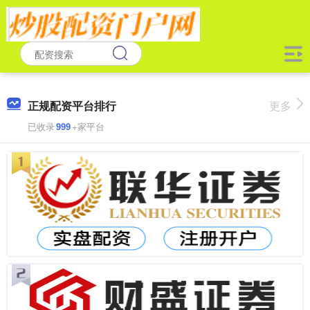
正规配资平台排行
更多
已收录
999
+家平台