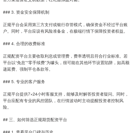
### 3. 资金安全保障机制
正规平台会采用第三方支付或银行存管模式，确保资金不经过平台账
户。同时，平台应设有风险准备金，在极端行情下保障投资者权益。
### 4. 合理的收费标准
正规配资平台主要收取利息或管理费，费率透明且符合行业标准。若
平台以“免息”“零手续费”为噱头，很可能在其他环节设置陷阱，如高额
递延费、强制平仓条款等。
### 5. 专业的客户服务
正规平台提供7×24小时客服支持，能够及时解答投资者疑问。同时，
平台应配有专业的风控团队，在行情波动时主动提醒投资者控制风
险。
## 三、如何筛选正规期货配资平台
### 1. 查看平台口碑与历史