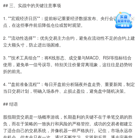
## 三、实战中的关键注意事项
1. **宏观经济日历**：提前标记重要经济数据发布、央行会议等时间节
点，在这些事件前后降低仓位或暂时观望。
2. **流动性选择**：优先交易主力合约，避免在流动性不足的合约上建
立大额头寸，防止进出场困难。
3. **技术工具组合**：将K线形态、成交量与MACD、RSI等指标结合
使用，避免单一信号误导。特别关注价量背离现象，这往往是趋势转
折的前兆。
4. **盘前准备流程**：每日开盘前分析隔夜外盘走势、重要新闻，制定
当日交易计划，明确入场条件、止损止盈位，避免盘中随机决策。
## 结语
股指期货交易是一场概率游戏，长期盈利的关键不在于单笔交易的胜
负，而在于策略的一致执行和风险的严格管控。成功的交易者都建立
了适合自己的交易系统，并像机器一样严格执行。记住，市场永远存
在机会，但本金只有一次。通过不断学习、实践和反思，逐步完善您