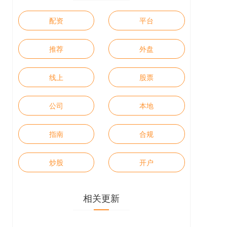
配资
平台
推荐
外盘
线上
股票
公司
本地
指南
合规
炒股
开户
相关更新