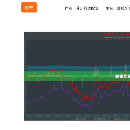
配资
作者：苏州股票配资
平台：炒股配