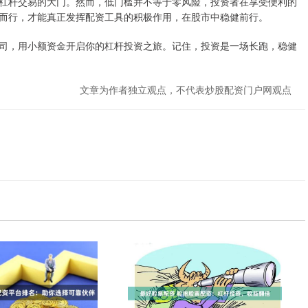
杠杆交易的大门。然而，低门槛并不等于零风险，投资者在享受便利的
而行，才能真正发挥配资工具的积极作用，在股市中稳健前行。
司，用小额资金开启你的杠杆投资之旅。记住，投资是一场长跑，稳健
文章为作者独立观点，不代表炒股配资门户网观点