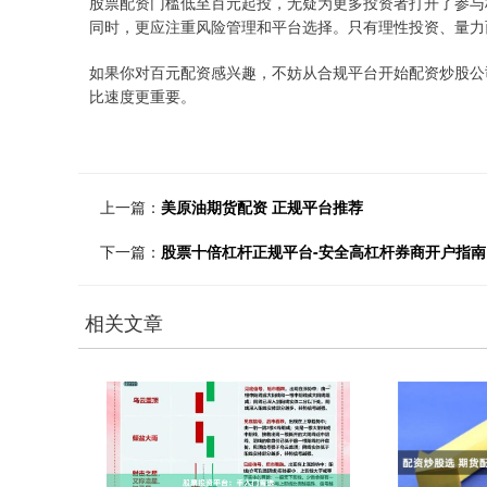
股票配资门槛低至百元起投，无疑为更多投资者打开了参与
同时，更应注重风险管理和平台选择。只有理性投资、量力
如果你对百元配资感兴趣，不妨从合规平台开始配资炒股公
比速度更重要。
上一篇：
美原油期货配资 正规平台推荐
下一篇：
股票十倍杠杆正规平台-安全高杠杆券商开户指南
相关文章