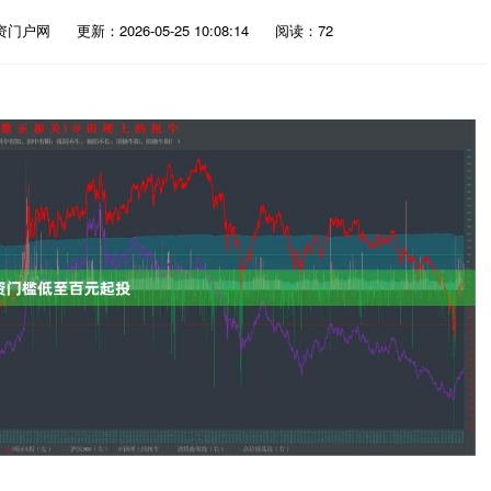
资门户网
更新：2026-05-25 10:08:14
阅读：72