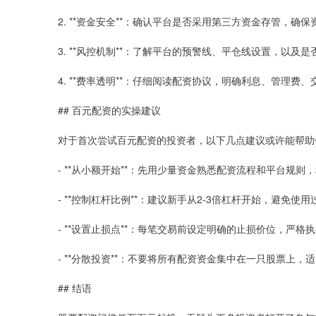
2. **资金安全**：确认平台是否采用第三方资金存管，
3. **风控机制**：了解平台的预警线、平仓线设置，以
4. **费率透明**：仔细阅读配资协议，明确利息、管理
## 百元配资的实操建议
对于首次尝试百元配资的投资者，以下几点建议或许能帮助
- **从小额开始**：先用少量资金熟悉配资流程和平台规
- **控制杠杆比例**：建议新手从2-3倍杠杆开始，避免使
- **设置止损点**：每笔交易前设定明确的止损价位，严
- **分散投资**：不要将所有配资资金集中在一只股票上
## 结语