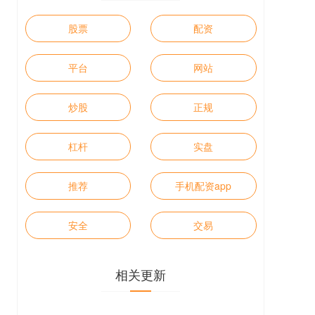
股票
配资
平台
网站
炒股
正规
杠杆
实盘
推荐
手机配资app
安全
交易
相关更新