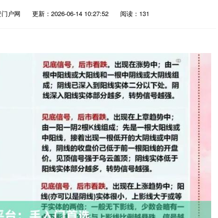
资门户网
更新：2026-06-14 10:27:52
阅读：131