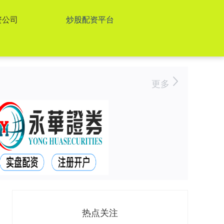
资公司
炒股配资平台
更多
热点关注