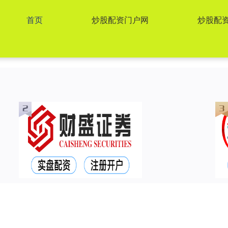
首页
炒股配资门户网
炒股配