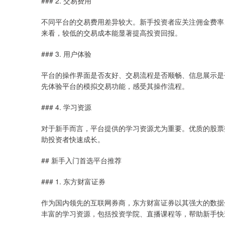
### 2. 交易费用
不同平台的交易费用差异较大。新手投资者应关注佣金费率
来看，较低的交易成本能显著提高投资回报。
### 3. 用户体验
平台的操作界面是否友好、交易流程是否顺畅、信息展示是
先体验平台的模拟交易功能，感受其操作流程。
### 4. 学习资源
对于新手而言，平台提供的学习资源尤为重要。优质的股票
助投资者快速成长。
## 新手入门首选平台推荐
### 1. 东方财富证券
作为国内领先的互联网券商，东方财富证券以其强大的数据
丰富的学习资源，包括投资学院、直播课程等，帮助新手快