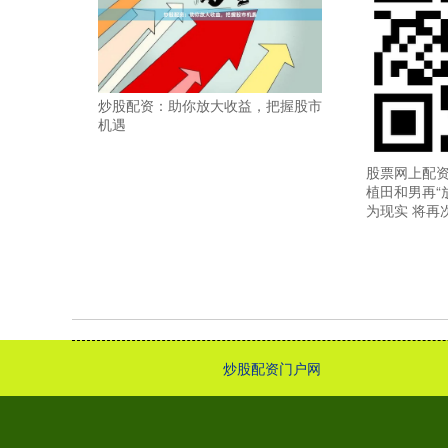
炒股配资：助你放大收益，把握股市
机遇
股票网上配资
植田和男再“
为现实 将再
炒股配资门户网