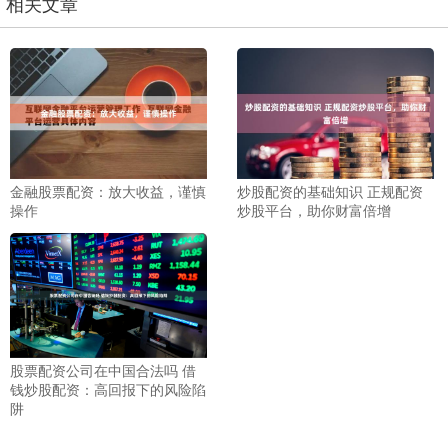
相关文章
金融股票配资：放大收益，谨慎
炒股配资的基础知识 正规配资
操作
炒股平台，助你财富倍增
股票配资公司在中国合法吗 借
钱炒股配资：高回报下的风险陷
阱