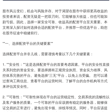
股市风云变幻，机会与风险并存。对于渴望在股市中获得更高收益的
投资者来说，配资无疑是一把双刃剑。它能够放大收益，但也可能加
剧亏损。因此，选择一家安全可靠、收益高的配资平台至关重要。本
文将深入探讨如何选择合适的配资平台，并推荐一些优选平台，助您
在股市征途中稳健前行。
**一、选择配资平台的关键要素**
选择配资平台并非儿戏，需要谨慎考量以下几个关键要素：
1. **安全性：**这是选择配资平台的首要考虑因素。平台的安全性直接
关系到您的资金安全。要选择拥有正规营业执照、资金实力雄厚、风
控体系完善的平台。避免选择“三无”平台，以免上当受骗。 您可以通
过查询工商信息、查看平台的运营时间、了解平台的合作机构等方式
来评估其安全性。
2. **可靠性：**可靠性体现在平台的运营稳定性、交易系统的流畅性以
及客户服务的质量。一个可靠的平台应该拥有稳定的服务器，能够保
证交易的正常进行，避免出现卡顿、掉线等情况。同时，平台应该提