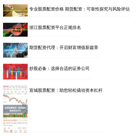
专业股票配资价格 期货配资：可靠性探究与风险评估
浙江股票配资平台正规排名
期货配资代理：开启财富增值新篇章
炒股必备：选择合适的证券公司
宣城股票配资：助您轻松撬动资本杠杆