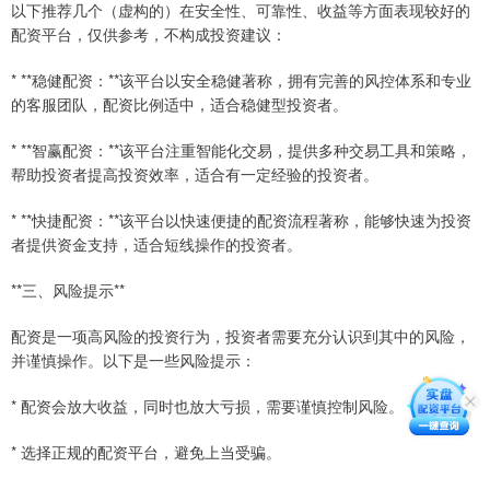
以下推荐几个（虚构的）在安全性、可靠性、收益等方面表现较好的
配资平台，仅供参考，不构成投资建议：
* **稳健配资：**该平台以安全稳健著称，拥有完善的风控体系和专业
的客服团队，配资比例适中，适合稳健型投资者。
* **智赢配资：**该平台注重智能化交易，提供多种交易工具和策略，
帮助投资者提高投资效率，适合有一定经验的投资者。
* **快捷配资：**该平台以快速便捷的配资流程著称，能够快速为投资
者提供资金支持，适合短线操作的投资者。
**三、风险提示**
配资是一项高风险的投资行为，投资者需要充分认识到其中的风险，
并谨慎操作。以下是一些风险提示：
* 配资会放大收益，同时也放大亏损，需要谨慎控制风险。
* 选择正规的配资平台，避免上当受骗。