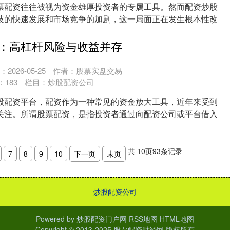
票配资往往被视为资金雄厚投资者的专属工具。然而配资炒股
技的快速发展和市场竞争的加剧，这一局面正在发生根本性改
....
：高杠杆风险与收益并存
2026-05-25
作者：股票实盘交易
：
183
栏目：
炒股配资公司
股配资平台，配资作为一种常见的资金放大工具，近年来受到
关注。所谓股票配资，是指投资者通过向配资公司或平台借入
....
共
10
页
93
条记录
7
8
9
10
下一页
末页
炒股配资公司
Powered by
炒股配资门户网
RSS地图
HTML地图
Copyright
© 2013-2025
股票配资财经网
版权所有