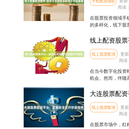
更新：
手机配资app
阅读
在股票投资领域手
的多样化，线下股
平台相比，本地配资..
更新：
线上股票配资
阅读
在当今数字化投资
机会。然而，伴随
了解正规开户流程至关
大连股票配资
更新：
线上股票配资
阅读
在股票市场中，杠