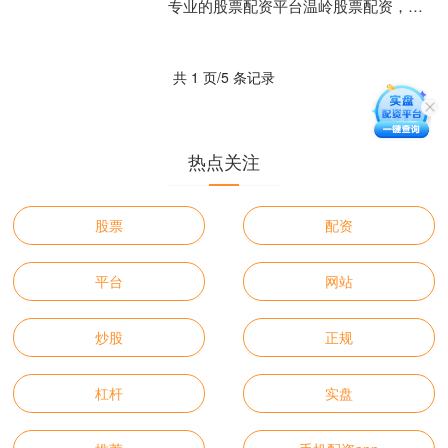
专业的股票配资平台温岭股票配资，我
们致力于为投资者提供安全、可靠、高
效的配资服务，助力您的投....
共 1 页/5 条记录
热点关注
股票
配资
平台
网站
炒股
正规
杠杆
实盘