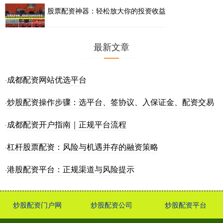
股票配资神器：轻松放大你的投资收益
最新文章
成都配资网站优选平台
·
炒股配资操作步骤：选平台、签协议、入保证金、配资交易
·
成都配资开户指南｜正规平台流程
·
杠杆股票配资：风险与机遇并存的融资策略
·
港股配资平台：正规渠道与风险提示
·
炒股配资门户网
炒股配资公司
炒股配资平台