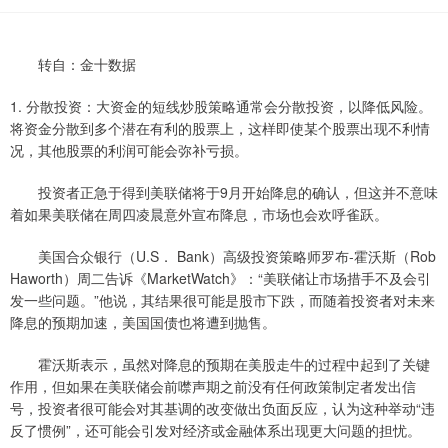
转自：金十数据
1. 分散投资：大资金的短线炒股策略通常会分散投资，以降低风险。
将资金分散到多个潜在有利的股票上，这样即使某个股票出现不利情
况，其他股票的利润可能会弥补亏损。
投资者正急于得到美联储将于9月开始降息的确认，但这并不意味
着如果美联储在周四凌晨意外宣布降息，市场也会欢呼雀跃。
美国合众银行（U.S． Bank）高级投资策略师罗布-霍沃斯（Rob
Haworth）周二告诉《MarketWatch》：“美联储让市场措手不及会引
发一些问题。”他说，其结果很可能是股市下跌，而随着投资者对未来
降息的预期加速，美国国债也将遭到抛售。
霍沃斯表示，虽然对降息的预期在美股走牛的过程中起到了关键
作用，但如果在美联储会前噤声期之前没有任何政策制定者发出信
号，投资者很可能会对其基调的改变做出负面反应，认为这种举动“违
反了惯例”，还可能会引发对经济或金融体系出现更大问题的担忧。