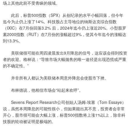
场上其他此前不受青睐的领域。
此后，标普500指数（SPX）从创纪录的水平小幅回落，但今年
迄今为止仍上涨了14%。科技股占主导地位的纳斯达克综合指数
（IXIC）在7月份回落3.2% 后，2024年迄今仍上涨近20%。小型股罗
素2000指数（RUT）在7月份的涨幅超过9%，使其今年迄今的涨幅达
到13.3%。
美联储很可能在周四凌晨发出9月降息的信号，这应该会得到投资
者的欢迎。格林说：“导致市场大幅抛售的唯一途径是出现恐慌或严重
的不确定性。”
并非所有人都认为美联储本周意外降息会使股市下挫。
布林德说，他相信市场会“站起来欢呼”。
Sevens Report Research公司创始人汤姆-埃塞（Tom Essaye）
说，虽然本周降息的可能性很小，但如果能出其不意，投资者会非常
开心，股市很可能会大幅上涨，标普500指数将上涨1%以上，除非科
技股的轮动被证明是极端的。