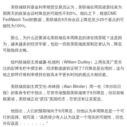
美联储联邦基金利率期货交易员认为，美联储在周四凌晨结束为
期两天的政策会议时降息的可能性不到5%。相比之下，根据CME
FedWatch Tool的数据，美联储在9月份会议上降息至少25个基点的可
能性为100%。
那么，为什么还要谈论美联储在本周降息的潜在情景呢？这是因
为，越来越多的经济学家，包括一些前美联储政策制定者认为，降息
可能拖得太晚。
纽约联储前主席威廉-杜德利（William Dudley）上周在其广受关
注的彭博专栏中撰文称，经济数据疲软证明了7月降息是合理的，这与
他之前呼吁将利率维持在较高水平更长时间的观点大相径庭。
美联储前副主席艾伦-布林德（Alan Blinder）周一在《华尔街日
报》的客座专栏中指出，尽管市场预期美联储将于9月降息，但目前银
根紧缩，美联储正在“挤压”美国经济，尽管没有让其窒息。
他指出，人们的预期倾向于9月降息，但他认为本周降息是一个可
行的选择。他写道：“虽然很少有人认为这是一个现实的可能性，但也
许应该是．．．．．．。”