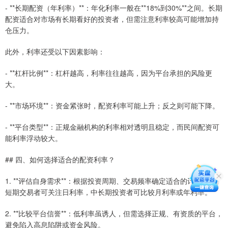
- **长期配资（年利率）**：年化利率一般在**18%到30%**之间。长期
配资适合对市场有长期看好的投资者，但需注意利率较高可能增加持
仓压力。
此外，利率还受以下因素影响：
- **杠杆比例**：杠杆越高，利率往往越高，因为平台承担的风险更
大。
- **市场环境**：资金紧张时，配资利率可能上升；反之则可能下降。
- **平台类型**：正规金融机构的利率相对透明且稳定，而民间配资可
能利率浮动较大。
## 四、如何选择适合的配资利率？
1. **评估自身需求**：根据投资周期、交易频率确定适合的计息方式。
短期交易者可关注日利率，中长期投资者可比较月利率或年利率。
2. **比较平台信誉**：低利率虽诱人，但需选择正规、有资质的平台，
避免陷入高息陷阱或资金风险。