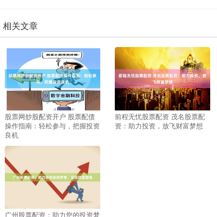
相关文章
股票网炒股配资开户 股票配债
前程无忧股票配资 茂名股票配
操作指南：轻松参与，把握投资
资：助力投资，放飞财富梦想
良机
广州股票配资：助力您的投资梦